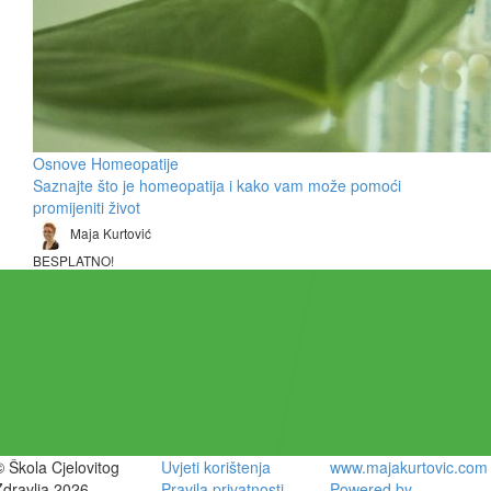
Osnove Homeopatije
Saznajte što je homeopatija i kako vam može pomoći
promijeniti život
Maja Kurtović
BESPLATNO!
© Škola Cjelovitog
Uvjeti korištenja
www.majakurtovic.com
Zdravlja 2026
Pravila privatnosti
Powered by